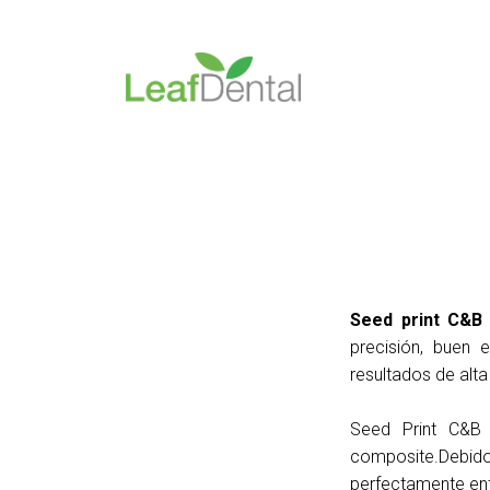
Seed print C&
precisión, buen e
resultados de alta
Seed Print C&B 
composite.Debido a
perfectamente entr