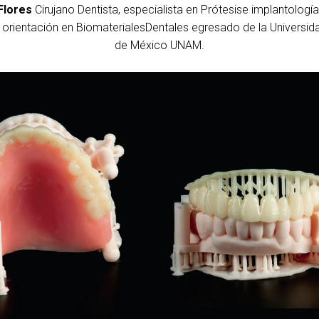
Flores
Cirujano Dentista, especialista en Prótesise implantología
 orientación en BiomaterialesDentales egresado de la Universi
de México UNAM.