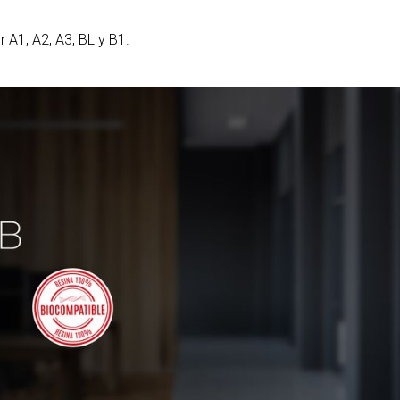
r A1, A2, A3, BL y B1.